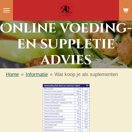
Ga
direct
Online voeding-
naar
de
en suppletie
hoofdinhoud
advies
Home
»
Informatie
»
Wat koop je als suplementen