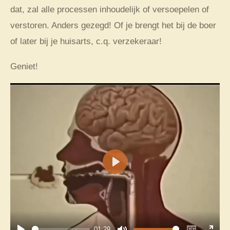
dat, zal alle processen inhoudelijk of versoepelen of
verstoren. Anders gezegd! Of je brengt het bij de boer
of later bij je huisarts, c.q. verzekeraar!
Geniet!
P
l
a
y
01:29