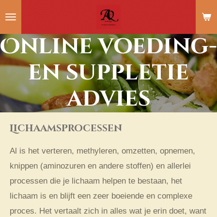
Ga
direct
Online voeding-
naar
de
en suppletie
hoofdinhoud
advies
Lichaamsprocessen
Al is het verteren, methyleren, omzetten, opnemen,
knippen (aminozuren en andere stoffen) en allerlei
processen die je lichaam helpen te bestaan, het
lichaam is en blijft een zeer boeiende en complexe
proces. Het vertaalt zich in alles wat je erin doet, want