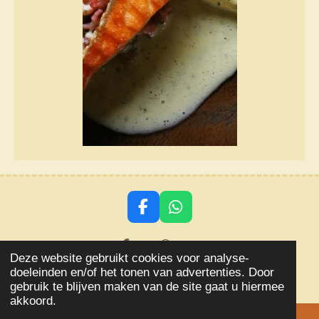
F
W
a
h
c
a
Delen
Delen
e
t
Deze website gebruikt cookies voor analyse-
© 2018 - 2026 Aqlevensstijl
b
s
doeleinden en/of het tonen van advertenties. Door
o
A
Powered by
JouwWeb
gebruik te blijven maken van de site gaat u hiermee
o
p
akkoord.
k
p