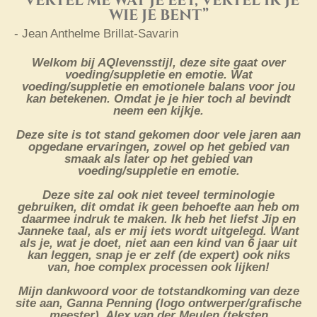
“Vertel me wat je eet, vertel ik je
l
r
wie je bent”
e
f
- Jean Anthelme Brillat-Savarin
c
u
Welkom bij AQlevensstijl, deze site gaat over
a
l
voeding/suppletie en emotie. Wat
voeding/suppletie en emotionele balans voor jou
p
l
kan betekenen. Omdat je je hier toch al bevindt
t
s
neem een kijkje.
i
c
Deze site is tot stand gekomen door vele jaren aan
opgedane ervaringen, zowel op het gebied van
o
r
smaak als later op het gebied van
voeding/suppletie en emotie.
n
e
s
e
Deze site zal ook niet teveel terminologie
gebruiken, dit omdat ik geen behoefte aan heb om
n
daarmee indruk te maken. Ik heb het liefst Jip en
Janneke taal, als er mij iets wordt uitgelegd. Want
als je, wat je doet, niet aan een kind van 6 jaar uit
kan leggen, snap je er zelf (de expert) ook niks
van, hoe complex processen ook lijken!
Mijn dankwoord voor de totstandkoming van deze
site aan, Ganna Penning (logo ontwerper/grafische
meester), Alex van der Meulen (teksten