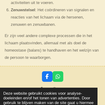
activiteiten uit te voeren.
Zenuwstelsel
: Het coördineren van signalen en
reacties van het lichaam via de hersenen,
zenuwen en zenuwbanen.
Er zijn veel andere complexe processen die in het
lichaam plaatsvinden, allemaal met als doel de
homeostase (balans) te handhaven en het welzijn van
de persoon te waarborgen.
F
W
a
h
c
a
Delen
Delen
e
t
Deze website gebruikt cookies voor analyse-
© 2018 - 2026 Aqlevensstijl
b
s
doeleinden en/of het tonen van advertenties. Door
o
A
Powered by
JouwWeb
gebruik te blijven maken van de site gaat u hiermee