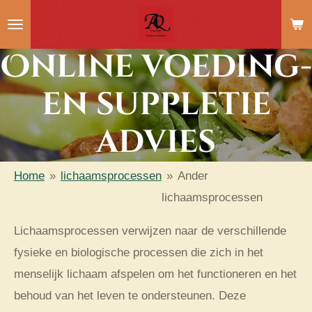
Ga
direct
Online voeding-
naar
de
en suppletie
hoofdinhoud
advies
Home
»
lichaamsprocessen
»
Ander
lichaamsprocessen
Lichaamsprocessen verwijzen naar de verschillende
fysieke en biologische processen die zich in het
menselijk lichaam afspelen om het functioneren en het
behoud van het leven te ondersteunen. Deze