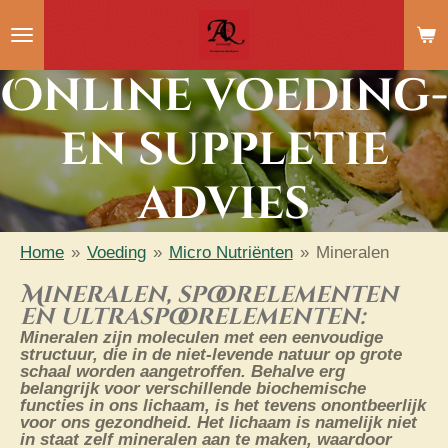
Ga
direct
Online voeding-
naar
de
en suppletie
hoofdinhoud
advies
Home
»
Voeding
»
Micro Nutriënten
»
Mineralen
Mineralen, spoorelementen
en ultraspoorelementen:
Mineralen zijn moleculen met een eenvoudige
structuur, die in de niet-levende natuur op grote
schaal worden aangetroffen. Behalve erg
belangrijk voor verschillende biochemische
functies in ons lichaam, is het tevens onontbeerlijk
voor ons gezondheid. Het lichaam is namelijk niet
in staat zelf mineralen aan te maken, waardoor