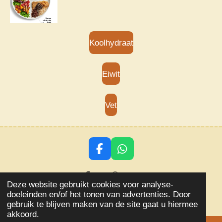
Koolhydraat
Eiwit
Vet
F
W
a
h
c
a
Delen
Delen
e
t
Deze website gebruikt cookies voor analyse-
© 2018 - 2026 Aqlevensstijl
b
s
doeleinden en/of het tonen van advertenties. Door
o
A
Powered by
JouwWeb
gebruik te blijven maken van de site gaat u hiermee
o
p
akkoord.