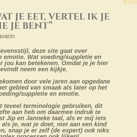
t je eet, vertel ik je
ie je bent”
avarin
vensstijl, deze site gaat over
n emotie. Wat voeding/suppletie en
r jou kan betekenen. Omdat je je hier
bevindt neem een kijkje.
 gekomen door vele jaren aan opgedane
het gebied van smaak als later op het
oeding/suppletie en emotie.
t teveel terminologie gebruiken, dit
efte aan heb om daarmee indruk te
st Jip en Janneke taal, als er mij iets
als je, wat je doet, niet aan een kind
en, snap je er zelf (de expert) ook niks
plex processen ook lijken!