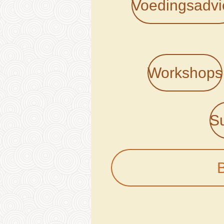
Voedingsadvi
Workshops
S