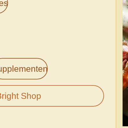
es
upplementen
Bright Shop