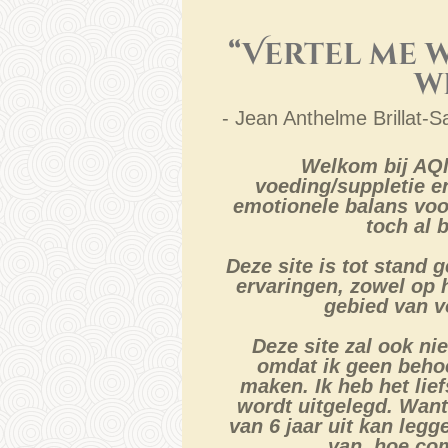
“Vertel me wa
w
- Jean Anthelme Brillat-S
Welkom bij AQle
voeding/suppletie e
emotionele balans voo
toch al 
Deze site is tot stand
ervaringen, zowel op 
gebied van v
Deze site zal ook nie
omdat ik geen beho
maken. Ik heb het lief
wordt uitgelegd. Want 
van 6 jaar uit kan legg
van, hoe com