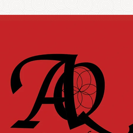
do
do