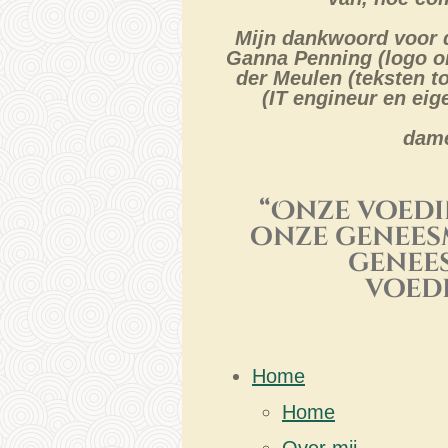
Mijn dankwoord voor d
Ganna Penning (logo on
der Meulen (teksten to
(IT engineur en ei
dame
“Onze voed
onze genees
genee
voed
Home
Home