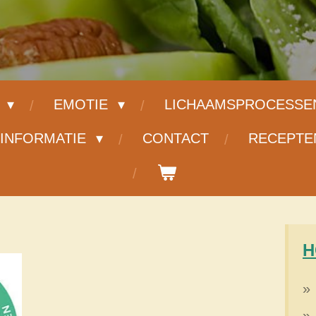
G
EMOTIE
LICHAAMSPROCESS
INFORMATIE
CONTACT
RECEPT
H